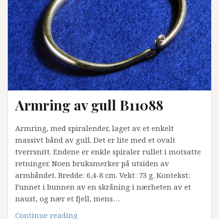
Armring av gull B11088
Armring, med spiralender, laget av et enkelt
massivt bånd av gull. Det er lite med et ovalt
tverrsnitt. Endene er enkle spiraler rullet i motsatte
retninger. Noen bruksmerker på utsiden av
armbåndet. Bredde: 6,4-8 cm. Vekt: 73 g. Kontekst:
Funnet i bunnen av en skråning i nærheten av et
naust, og nær et fjell, mens…
Armring
Continue reading