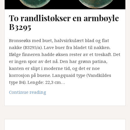
To randlistøkser en armbøyle
B3295
Bronseøks med buet, halvsirkulært blad og flat
nakke (B3295/a). Lave buer fra bladet til nakken.
Ifølge finneren hadde øksen rester av et treskaft. Det
er ingen spor av det nå. Den har grønn patina,
kanten er slipt i moderne tid, og det er noe
korrosjon på buene. Langquaid type (Vandkildes
type B4). Lengde: 22,3 cm…
To
Continue reading
randlistøkser
en
armbøyle
B3295