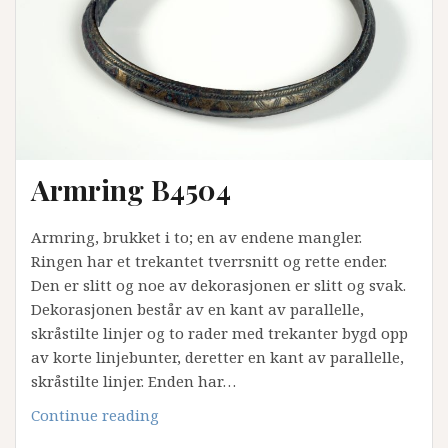
fibula
B7000/a-
f
Armring B4504
Armring, brukket i to; en av endene mangler.
Ringen har et trekantet tverrsnitt og rette ender.
Den er slitt og noe av dekorasjonen er slitt og svak.
Dekorasjonen består av en kant av parallelle,
skråstilte linjer og to rader med trekanter bygd opp
av korte linjebunter, deretter en kant av parallelle,
skråstilte linjer. Enden har…
Armring
Continue reading
B4504