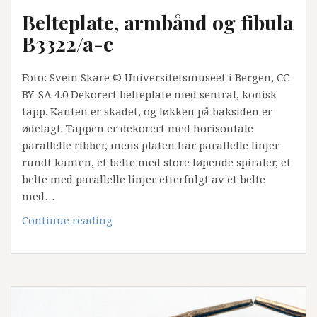
Belteplate, armbånd og fibula
B3322/a-c
Foto: Svein Skare © Universitetsmuseet i Bergen, CC
BY-SA 4.0 Dekorert belteplate med sentral, konisk
tapp. Kanten er skadet, og løkken på baksiden er
ødelagt. Tappen er dekorert med horisontale
parallelle ribber, mens platen har parallelle linjer
rundt kanten, et belte med store løpende spiraler, et
belte med parallelle linjer etterfulgt av et belte
med…
Belteplate,
Continue reading
armbånd
og
fibula
B3322/a-
c