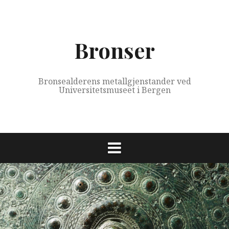
Skip
to
content
Bronser
Bronsealderens metallgjenstander ved
Universitetsmuseet i Bergen