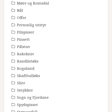
Møre og Romsdal
Nål
Offer
Personlig utstyr
Pilspisser
Pinsett
Pålstav
Rakekniv
Randlistøks
Rogaland
Skafthulløks
Slire
Smykker
Sogn og Fjordane
Spydspisser
Støpeavfall