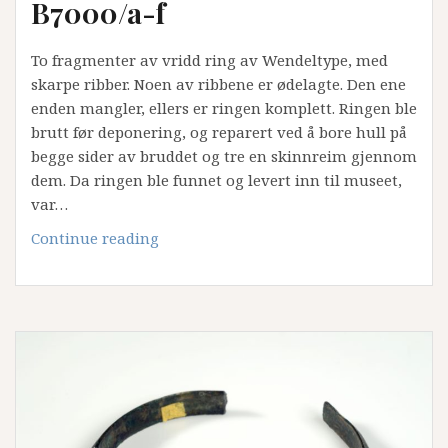
B7000/a-f
To fragmenter av vridd ring av Wendeltype, med
skarpe ribber. Noen av ribbene er ødelagte. Den ene
enden mangler, ellers er ringen komplett. Ringen ble
brutt før deponering, og reparert ved å bore hull på
begge sider av bruddet og tre en skinnreim gjennom
dem. Da ringen ble funnet og levert inn til museet,
var…
Fragmenter
Continue reading
av
halsringer,
en
nål,
et
armbånd
og
en