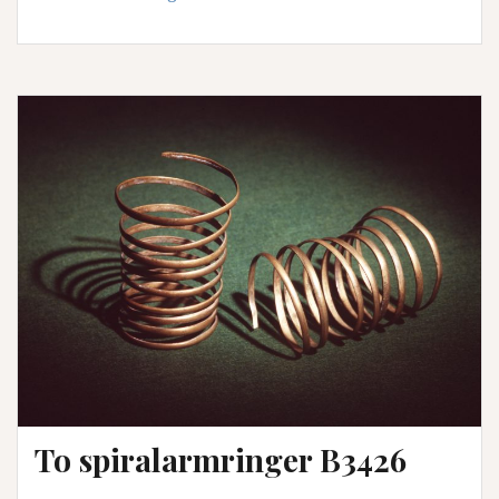
av
gull
B11088
To spiralarmringer B3426