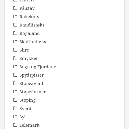
Pålstav
Rakekniv
Randlistøks
Rogaland
Skafthulløks
Slire
Smykker
Sogn og Fjordane
Spydspisser
Støpeavfall
Støpeformer
Støping
Sverd
Syl
Telemark