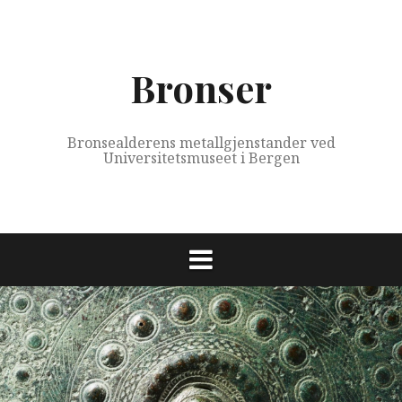
Skip
to
content
Bronser
Bronsealderens metallgjenstander ved
Universitetsmuseet i Bergen