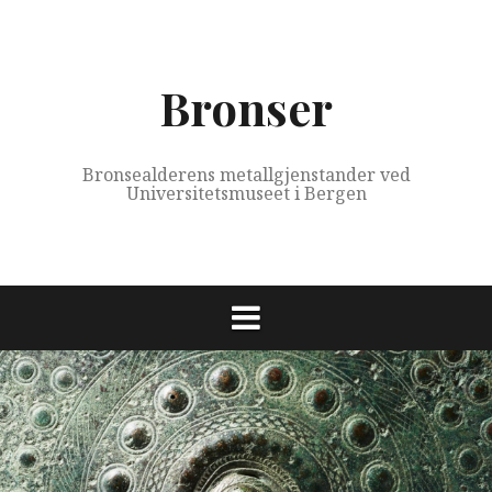
Skip
to
content
Bronser
Bronsealderens metallgjenstander ved
Universitetsmuseet i Bergen