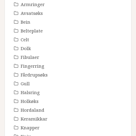
Armringer
Avsatsøks
Bein
Belteplate
Celt
Dolk
Fibulaer
Fingerring
Fårdrupsøks
Gull
Halsring
Holkøks
Hordaland
Keramikkar
Knapper