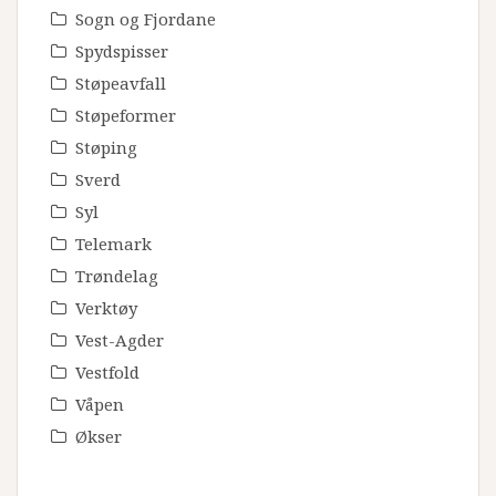
Sogn og Fjordane
Spydspisser
Støpeavfall
Støpeformer
Støping
Sverd
Syl
Telemark
Trøndelag
Verktøy
Vest-Agder
Vestfold
Våpen
Økser