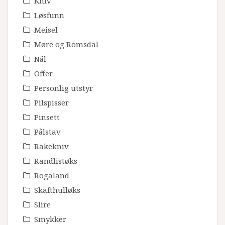
Kniv
Løsfunn
Meisel
Møre og Romsdal
Nål
Offer
Personlig utstyr
Pilspisser
Pinsett
Pålstav
Rakekniv
Randlistøks
Rogaland
Skafthulløks
Slire
Smykker