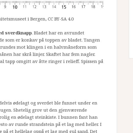
itetsmuseet i Bergen, CC BY-SA 4.0
med sverdknapp
. Bladet har en avrundet
ide som er konkav på toppen av bladet. Tangen
 avrundes mot klingen i en halvmåneform som
ånen har skrå linjer. Skaftet har fem nagler.
tapp omgitt av åtte ringer i relieff. Spissen på
elvis ødelagt og sverdet ble funnet under en
ugen. Shetelig grov ut den gjenværende
trolig en ødelagt steinkiste. I bunnen fant han
sto av runde strandstein på et lag med heller. I
e på et hellelag oppå et lag med gul sand. Det