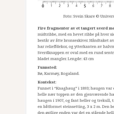
Foto: Svein Skare © Univers
Fire fragmenter av et tangert sverd 
midtribbe, med en hevet ribbe på hver s
består av åtte bronseskiver. Håndtaket
har relieffdekor, og ytterkanten av halvm
Sverdknappen er oval med en rund sentral 
bladet mangler. Lengde: 43 cm
Funnsted:
Bø, Karmøy, Rogaland.
Kontekst:
Funnet i “Knaghaug” i 1893; haugen var d
helle nær toppen av den gjenværende ha
haugen i 1907, og fant heller og trekull, 
en båtformet steinsetting, 3 x 2 m. Den be
den østlige enden var det en stående hell