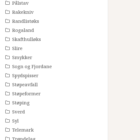
Pålstav
Rakekniv
Randlistøks
Rogaland
Skafthulløks
Slire
Smykker
Sogn og Fjordane
Spydspisser
Støpeavfall
Støpeformer
Støping
Sverd
Syl
Telemark
Trøndelag