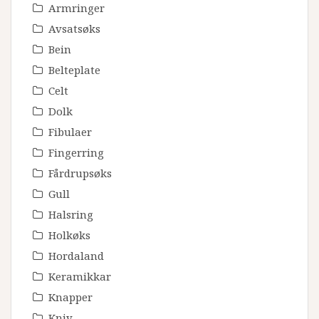
Armringer
Avsatsøks
Bein
Belteplate
Celt
Dolk
Fibulaer
Fingerring
Fårdrupsøks
Gull
Halsring
Holkøks
Hordaland
Keramikkar
Knapper
Kniv