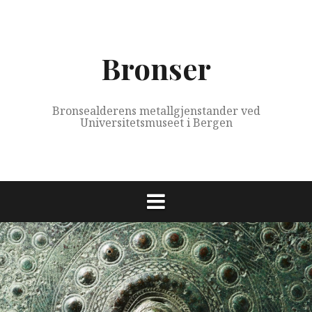
Skip
to
content
Bronser
Bronsealderens metallgjenstander ved
Universitetsmuseet i Bergen