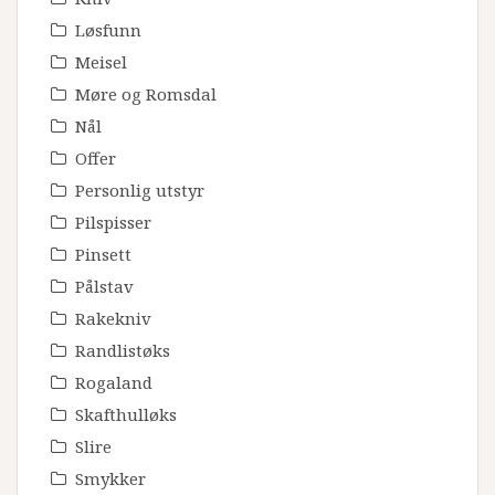
Løsfunn
Meisel
Møre og Romsdal
Nål
Offer
Personlig utstyr
Pilspisser
Pinsett
Pålstav
Rakekniv
Randlistøks
Rogaland
Skafthulløks
Slire
Smykker