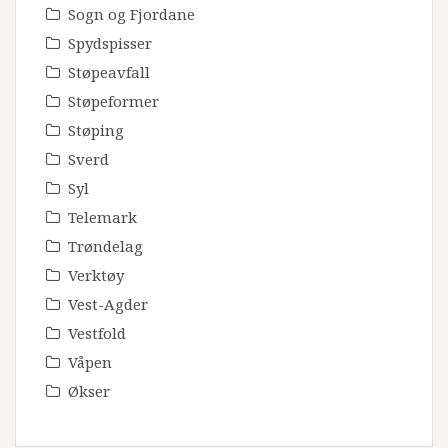
Sogn og Fjordane
Spydspisser
Støpeavfall
Støpeformer
Støping
Sverd
Syl
Telemark
Trøndelag
Verktøy
Vest-Agder
Vestfold
Våpen
Økser