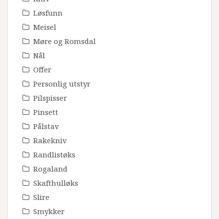
Løsfunn
Meisel
Møre og Romsdal
Nål
Offer
Personlig utstyr
Pilspisser
Pinsett
Pålstav
Rakekniv
Randlistøks
Rogaland
Skafthulløks
Slire
Smykker