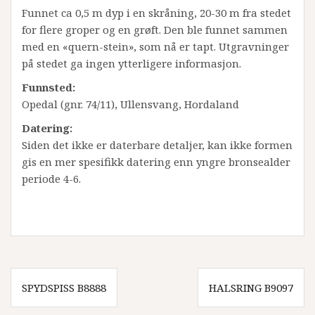
Funnet ca 0,5 m dyp i en skråning, 20-30 m fra stedet
for flere groper og en grøft. Den ble funnet sammen
med en «quern-stein», som nå er tapt. Utgravninger
på stedet ga ingen ytterligere informasjon.
Funnsted:
Opedal (gnr. 74/11), Ullensvang, Hordaland
Datering:
Siden det ikke er daterbare detaljer, kan ikke formen
gis en mer spesifikk datering enn yngre bronsealder
periode 4-6.
Innleggsnavigasjon
SPYDSPISS B8888
HALSRING B9097