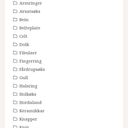
Armringer
Avsatsøks
Bein
Belteplate
Celt
Dolk
Fibulaer
Fingerring
Fårdrupsøks
Gull
Halsring
Holkøks
Hordaland
Keramikkar
Knapper
Kniv