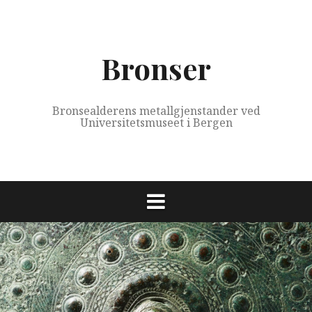
Skip
to
content
Bronser
Bronsealderens metallgjenstander ved
Universitetsmuseet i Bergen