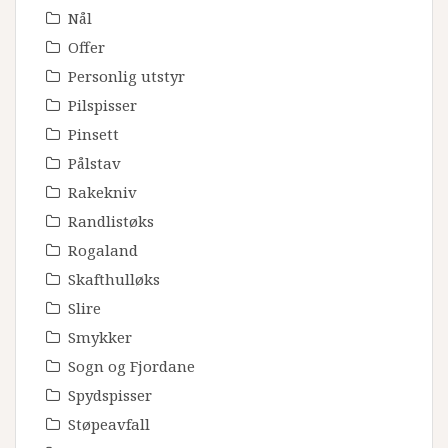
Nål
Offer
Personlig utstyr
Pilspisser
Pinsett
Pålstav
Rakekniv
Randlistøks
Rogaland
Skafthulløks
Slire
Smykker
Sogn og Fjordane
Spydspisser
Støpeavfall