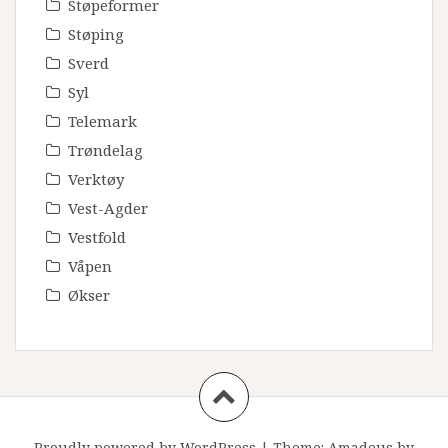
Støpeformer
Støping
Sverd
Syl
Telemark
Trøndelag
Verktøy
Vest-Agder
Vestfold
Våpen
Økser
Proudly powered by WordPress
|
Theme:
Amadeus
by