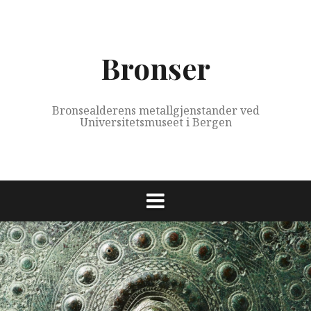
Skip
to
content
Bronser
Bronsealderens metallgjenstander ved
Universitetsmuseet i Bergen