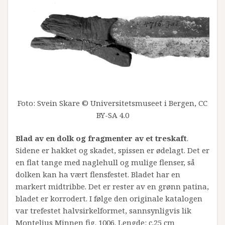
Foto: Svein Skare © Universitetsmuseet i Bergen, CC
BY-SA 4.0
Blad av en dolk og fragmenter av et treskaft
.
Sidene er hakket og skadet, spissen er ødelagt. Det er
en flat tange med naglehull og mulige flenser, så
dolken kan ha vært flensfestet. Bladet har en
markert midtribbe. Det er rester av en grønn patina,
bladet er korrodert. I følge den originale katalogen
var trefestet halvsirkelformet, sannsynligvis lik
Montelius Minnen fig. 1006. Lengde: c.25 cm