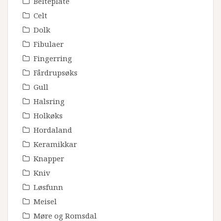
Belteplate
Celt
Dolk
Fibulaer
Fingerring
Fårdrupsøks
Gull
Halsring
Holkøks
Hordaland
Keramikkar
Knapper
Kniv
Løsfunn
Meisel
Møre og Romsdal